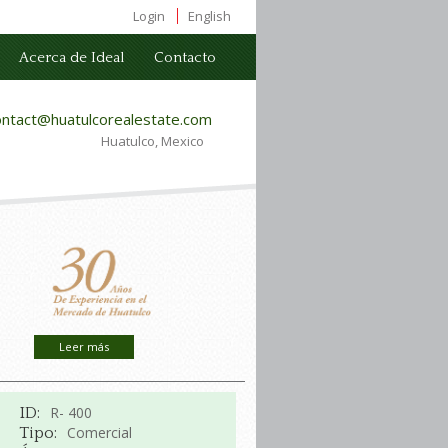
Login
English
Acerca de Ideal
Contacto
ontact@huatulcorealestate.com
Huatulco, Mexico
Leer más
R- 400
ID:
Comercial
Tipo: