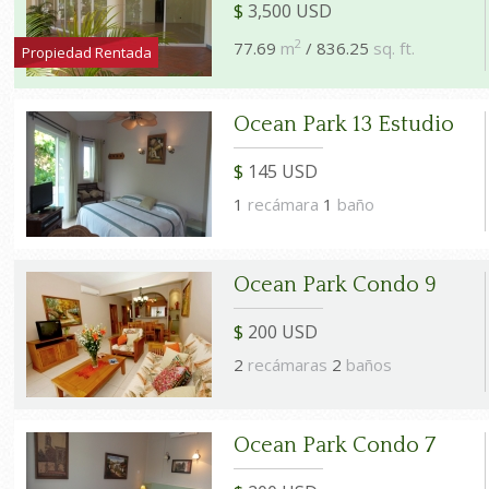
$
3,500 USD
2
77.69
m
/ 836.25
sq. ft.
Propiedad Rentada
Ocean Park 13 Estudio
$
145 USD
1
recámara
1
baño
Ocean Park Condo 9
$
200 USD
2
recámaras
2
baños
Ocean Park Condo 7