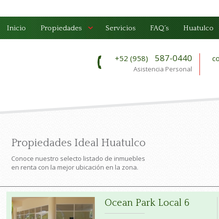
Inicio
Propiedades
Servicios
FAQ´s
Huatulco
587-0440
+52 (958)
c
Asistencia Personal
Propiedades Ideal Huatulco
Conoce nuestro selecto listado de inmuebles
en renta con la mejor ubicación en la zona.
Ocean Park Local 6