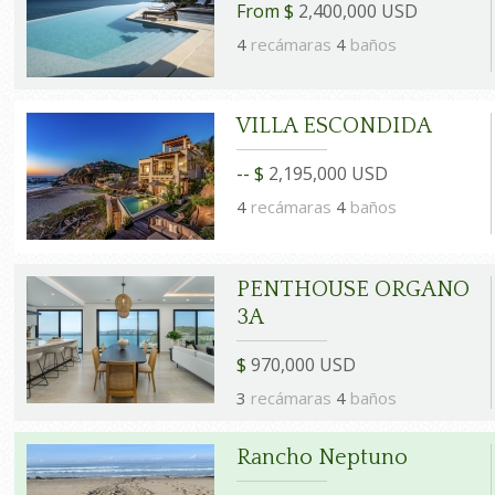
From $
2,400,000 USD
4
recámaras
4
baños
VILLA ESCONDIDA
-- $
2,195,000 USD
4
recámaras
4
baños
PENTHOUSE ORGANO
3A
$
970,000 USD
3
recámaras
4
baños
Rancho Neptuno