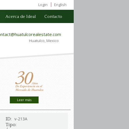
Login
English
Acerca de Ideal
Contacto
ontact@huatulcorealestate.com
Huatulco, Mexico
Leer más
v-213A
ID:
Tipo: