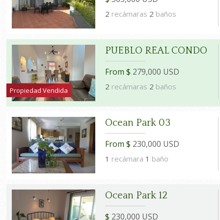
2
recámaras
2
baños
PUEBLO REAL CONDO
From $
279,000 USD
2
recámaras
2
baños
Propiedad Vendida
Ocean Park 03
From $
230,000 USD
1
recámara
1
baño
Ocean Park 12
$
230,000 USD