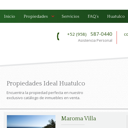
Inicio
Propiedades
Servicios
FAQ´s
Huatulco
587-0440
+52 (958)
c
Asistencia Personal
Propiedades Ideal Huatulco
Encuentra la propiedad perfecta en nuestro
exclusivo catálogo de inmuebles en venta.
Maroma Villa