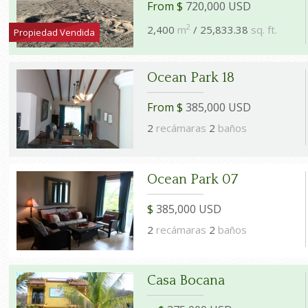
From $
720,000 USD
2
2,400
m
/ 25,833.38
sq. ft.
Propiedad Vendida
Ocean Park 18
From $
385,000 USD
2
recámaras
2
baños
Ocean Park 07
$
385,000 USD
2
recámaras
2
baños
Casa Bocana