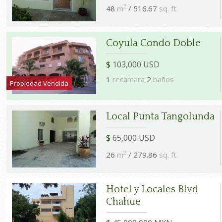
2
48
m
/ 516.67
sq. ft.
Coyula Condo Doble
$
103,000 USD
1
recámara
2
baños
Propiedad Vendida
Local Punta Tangolunda
$
65,000 USD
2
26
m
/ 279.86
sq. ft.
Hotel y Locales Blvd
Chahue