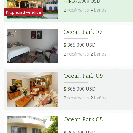
-- $
375,000 USD
2
recámaras
4
baños
Propiedad Vendida
Ocean Park 10
$
365,000 USD
2
recámaras
2
baños
Ocean Park 09
$
365,000 USD
2
recámaras
2
baños
Ocean Park 05
$
365,000 USD