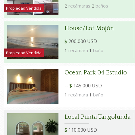
2
recámaras
2
baños
Propiedad Vendida
House/Lot Mojón
$
200,000 USD
1
recámara
1
baño
Propiedad Vendida
Ocean Park 04 Estudio
-- $
145,000 USD
1
recámara
1
baño
Local Punta Tangolunda
$
110,000 USD