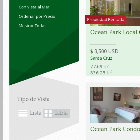
Con Vista al Mar
Ordenar por Precio
Propiedad Rentada
Mostrar Todas
Ocean Park Local 
$
3,500 USD
Santa Cruz
2
77.69
m
2
836.25
ft
Tipo de Vista
Lista
Tabla
Ocean Park Condo