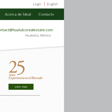
Login
English
Acerca de Ideal
Contacto
ontact@huatulcorealestate.com
Huatulco, Mexico
Léer más