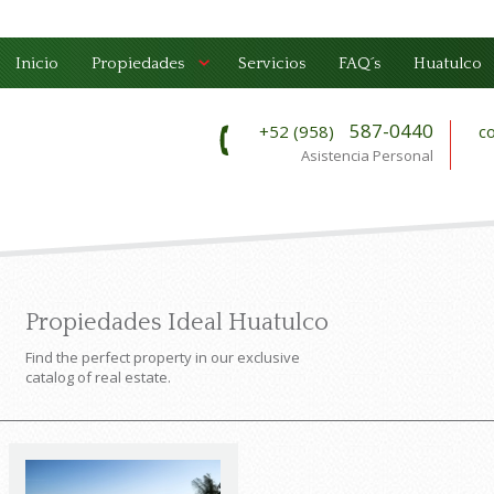
Inicio
Propiedades
Servicios
FAQ´s
Huatulco
587-0440
+52 (958)
c
Asistencia Personal
Propiedades Ideal Huatulco
Find the perfect property in our exclusive
catalog of real estate.