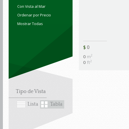
Con Vista al Mar
Ordenar por Precio
Mostrar Todas
$
0
2
0
m
2
0
ft
Tipo de Vista
Lista
Tabla